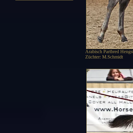
Arabisch Partbred Hengst
Züchter: M.Schmidt